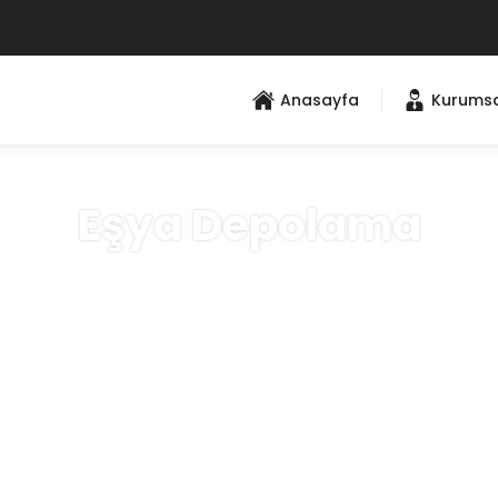
Anasayfa
Kurums
Eşya Depolama
Anasayfa
»
Eşya Depolama