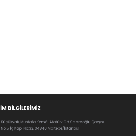
ŞİM BİLGİLERİMİZ
Küçükyalı, Mustafa Kemâl Atatürk Cd Selamoğlu Çarşısı
No:5 İç Kapı No:32, 34840 Maltepe/İstanbul