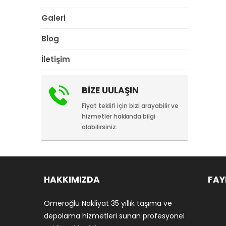
Galeri
Blog
İletişim
BİZE UULAŞIN
Fiyat teklifi için bizi arayabilir ve
hizmetler hakkında bilgi
alabilirsiniz.
HAKKIMIZDA
FAY
Ömeroğlu Nakliyat 35 yıllık taşıma ve
depolama hizmetleri sunan profesyonel