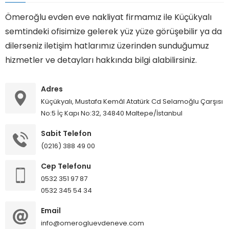
Ömeroğlu evden eve nakliyat firmamız ile Küçükyalı
semtindeki ofisimize gelerek yüz yüze görüşebilir ya da
dilerseniz iletişim hatlarımız üzerinden sunduğumuz
hizmetler ve detayları hakkında bilgi alabilirsiniz.
Adres
Küçükyalı, Mustafa Kemâl Atatürk Cd Selamoğlu Çarşısı
No:5 İç Kapı No:32, 34840 Maltepe/İstanbul
Sabit Telefon
(0216) 388 49 00
Cep Telefonu
0532 351 97 87
0532 345 54 34
Email
info@omerogluevdeneve.com