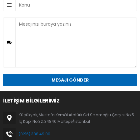
İLETİŞİM BİLGİLERİMİZ
Küçükyalı, Mustafa Kemâl Atatürk Cd Selamoğlu Çarşısı No:5
İç Kapı No:32, 34840 Maltepe/İstanbul
(0216) 388 49 00